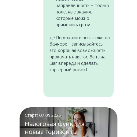
направленность – только
полезные знания,
которые можно
применить сразу
👉 Переходите по ссылке на
баннере - записывайтесь -
это хорошая возможность
прокачать навыки, быть на
шаг впереди и сделать
карьерный рывок!
нтября
Старт: 07.09.2026
Налоговая функция:
новые горизонты